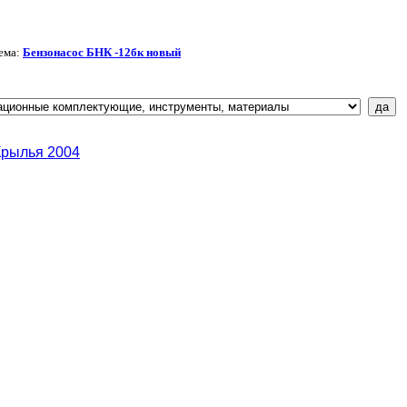
ема:
Бензонасос БНК -12бк новый
Крылья 2004