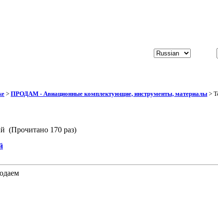
же
>
ПРОДАМ - Авиационные комплектующие, инструменты, материалы
> Т
й (Прочитано 170 раз)
й
одаем