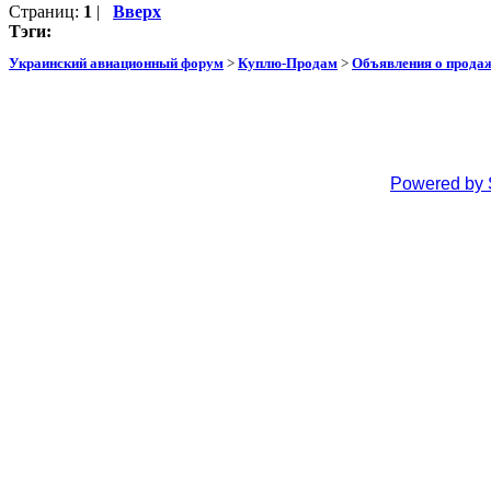
Страниц:
1
|
Вверх
Тэги:
Украинский авиационный форум
>
Куплю-Продам
>
Объявления о прода
Powered by 