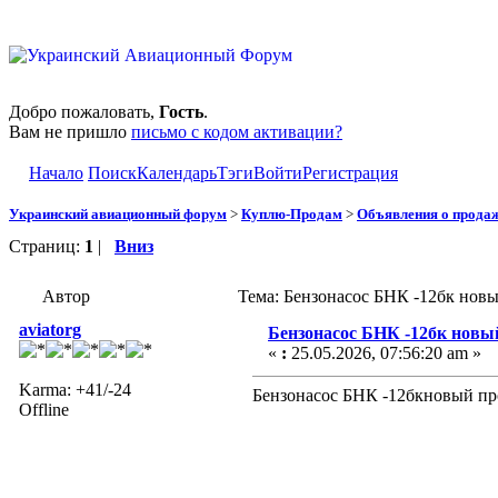
Добро пожаловать,
Гость
.
Вам не пришло
письмо с кодом активации?
Начало
Поиск
Календарь
Тэги
Войти
Регистрация
Украинский авиационный форум
>
Куплю-Продам
>
Объявления о прода
Страниц:
1
|
Вниз
Автор
Тема: Бензонасос БНК -12бк новы
aviatorg
Бензонасос БНК -12бк новы
«
:
25.05.2026, 07:56:20 am »
Karma: +41/-24
Бензонасос БНК -12бкновый пр
Offline