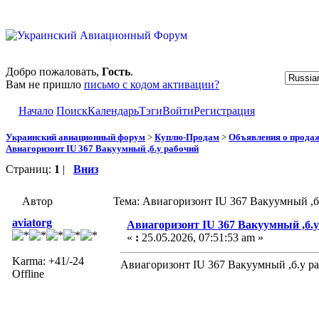
Добро пожаловать,
Гость
.
Вам не пришло
письмо с кодом активации?
Начало
Поиск
Календарь
Тэги
Войти
Регистрация
Украинский авиационный форум
>
Куплю-Продам
>
Объявления о прода
Авиагоризонт IU 367 Вакуумный ,б.у рабочий
Страниц:
1
|
Вниз
Автор
Тема: Авиагоризонт IU 367 Вакуумный ,б
aviatorg
Авиагоризонт IU 367 Вакуумный ,б.
«
:
25.05.2026, 07:51:53 am »
Karma: +41/-24
Авиагоризонт IU 367 Вакуумный ,б.у р
Offline