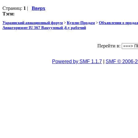
Страниц:
1
|
Вверх
Тэги:
Украинский авиационный форум
>
Куплю-Продам
>
Объявления о прода
Авиагоризонт IU 367 Вакуумный ,б.у рабочий
Перейти в:
Powered by SMF 1.1.7
|
SMF © 2006-2