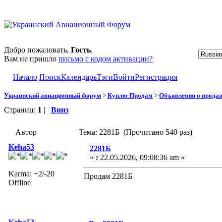
Добро пожаловать,
Гость
.
Вам не пришло
письмо с кодом активации?
Начало
Поиск
Календарь
Тэги
Войти
Регистрация
Украинский авиационный форум
>
Куплю-Продам
>
Объявления о прода
Страниц:
1
|
Вниз
Автор
Тема: 2281Б (Прочитано 540 раз)
Keha53
2281Б
«
:
22.05.2026, 09:08:36 am »
Karma: +2/-20
Продам 2281Б
Offline