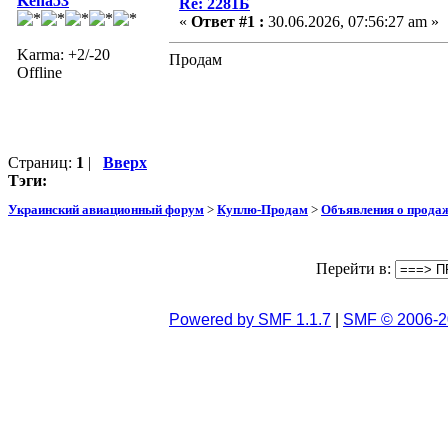
Keha53
Re: 2281Б
«
Ответ #1 :
30.06.2026, 07:56:27 am »
Karma: +2/-20
Продам
Offline
Страниц:
1
|
Вверх
Тэги:
Украинский авиационный форум
>
Куплю-Продам
>
Объявления о прода
Перейти в:
Powered by SMF 1.1.7
|
SMF © 2006-2