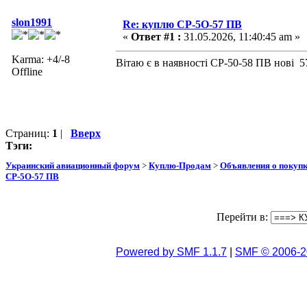
slon1991
Re: куплю СР-5О-57 ПВ
«
Ответ #1 :
31.05.2026, 11:40:45 am »
Karma: +4/-8
Вітаю є в наявності СР-50-58 ПВ нові 57
Offline
Страниц:
1
|
Вверх
Тэги:
Украинский авиационный форум
>
Куплю-Продам
>
Объявления о покуп
СР-5О-57 ПВ
Перейти в:
Powered by SMF 1.1.7
|
SMF © 2006-2