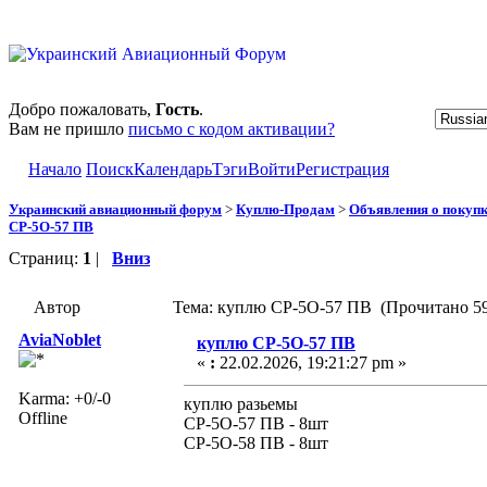
Добро пожаловать,
Гость
.
Вам не пришло
письмо с кодом активации?
Начало
Поиск
Календарь
Тэги
Войти
Регистрация
Украинский авиационный форум
>
Куплю-Продам
>
Объявления о покуп
СР-5О-57 ПВ
Страниц:
1
|
Вниз
Автор
Тема: куплю СР-5О-57 ПВ (Прочитано 59
AviaNoblet
куплю СР-5О-57 ПВ
«
:
22.02.2026, 19:21:27 pm »
Karma: +0/-0
куплю разьемы
Offline
СР-5О-57 ПВ - 8шт
СР-5О-58 ПВ - 8шт