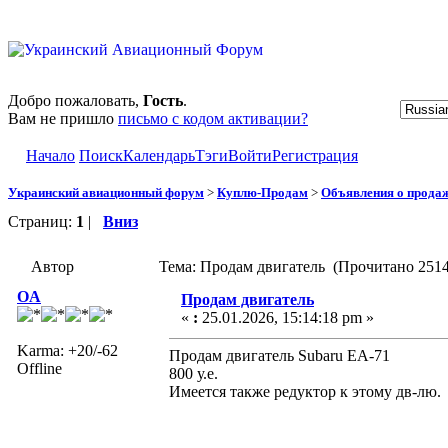
Добро пожаловать,
Гость
.
Вам не пришло
письмо с кодом активации?
Начало
Поиск
Календарь
Тэги
Войти
Регистрация
Украинский авиационный форум
>
Куплю-Продам
>
Объявления о прода
Страниц:
1
|
Вниз
Автор
Тема: Продам двигатель (Прочитано 2514
OA
Продам двигатель
«
:
25.01.2026, 15:14:18 pm »
Karma: +20/-62
Продам двигатель Subaru EA-71
Offline
800 у.е.
Имеется также редуктор к этому дв-лю.