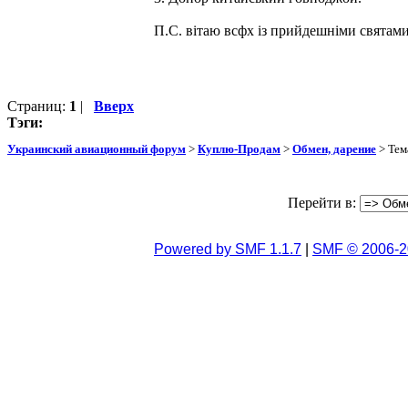
П.С. вітаю всфх із прийдешніми святами
Страниц:
1
|
Вверх
Тэги:
Украинский авиационный форум
>
Куплю-Продам
>
Обмен, дарение
> Тем
Перейти в:
Powered by SMF 1.1.7
|
SMF © 2006-2