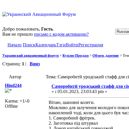
Добро пожаловать,
Гость
.
Вам не пришло
письмо с кодом активации?
Начало
Поиск
Календарь
Тэги
Войти
Регистрация
Украинский авиационный форум
>
Куплю-Продам
>
Обмен, дарение
> Тем
Страниц:
1
|
Вниз
Автор
Тема: Саморобнтй уродський стафф для сі
Hind244
Саморобнтй уродський стафф для сі
«
:
05.01.2023, 23:03:43 pm »
Karma: +1/-0
Вітаю, шановні колеги.
Offline
Можливо для залучення молодого поколін
накоплений тоді, коли для цього був час
1. Саморобний фрітрек.
2. Заготовка під штурвал
3. Донор китайський говноджой.