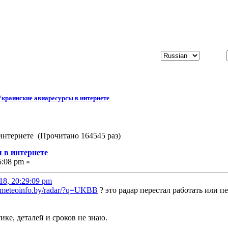
Украинские авиаресурсы в интернете
интернете (Прочитано 164545 раз)
 в интернете
5:08 pm »
018, 20:29:09 pm
//meteoinfo.by/radar/?q=UKBB
? это радар перестал работать или п
ике, деталей и сроков не знаю.