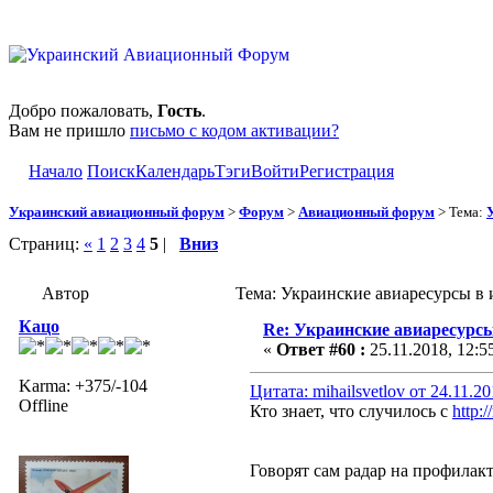
Добро пожаловать,
Гость
.
Вам не пришло
письмо с кодом активации?
Начало
Поиск
Календарь
Тэги
Войти
Регистрация
Украинский авиационный форум
>
Форум
>
Авиационный форум
> Тема:
Страниц:
«
1
2
3
4
5
|
Вниз
Автор
Тема: Украинские авиаресурсы в 
Кацо
Re: Украинские авиаресурсы
«
Ответ #60 :
25.11.2018, 12:5
Karma: +375/-104
Цитата: mihailsvetlov от 24.11.2
Offline
Кто знает, что случилось с
http:
Говорят сам радар на профилакт