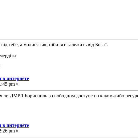
від тебе, а молися так, ніби все залежить від Бога".
смердіти
.
 в интернете
1:45 pm »
я ли ДМРЛ Борисполь в свободном доступе на каком-либо ресур
 в интернете
2:26 pm »