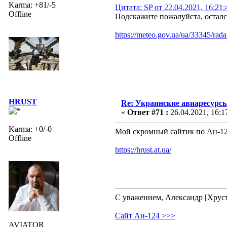
Karma: +81/-5
Цитата: SP от 22.04.2021, 16:21
Offline
Подскажите пожалуйста, осталс
https://meteo.gov.ua/ua/33345/rada
HRUST
Re: Украинские авиаресурсы
«
Ответ #71 :
26.04.2021, 16:1
Karma: +0/-0
Мой скромный сайтик по Ан-1
Offline
https://hrust.at.ua/
С уважением, Александр [Хрус
Сайт Ан-124 >>>
AVIATOR