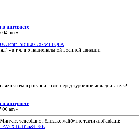
 в интернете
5:04 am »
nel/UC3cntnJoRiiLaZ7dZwTTQ8A
ал" - в т.ч. и о национальной военной авиации
еляется температурой газов перед турбиной авиадвигателя!
 в интернете
7:06 am »
Минуле, теперішнє і близьке майбутнє тактичної авіації
:
?v=AVsXTt-Tt5o&t=90s