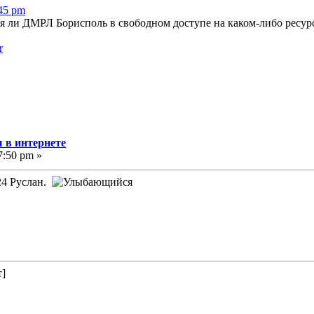
:45 pm
я ли ДМРЛ Борисполь в свободном доступе на каком-либо ресур
r
 в интернете
7:50 pm »
24 Руслан.
т]