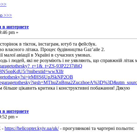
>>>
ко >>>
 в интернете
9:46 pm »
торінок в тікток, інстаграм, ютуб та фейсбук.
о власного літака. Процес будівництва Gaz’aile 2.
 малої авіації в Україні в сучасних умовах.
одь і людей, які не розуміють і не уявляють, що справжній літак
egaragetothesky?_r=1&_t=ZS-93P2237i8iQ
e/18N5opKdU5/?mibextid=wwXIfr
aragetothesky?si=jrMHS6UpJSkNP2OB
omthegaragetothesky?igsh=MThuZnBma2ZuczhoeA%3D%3D&utm_sourc
м більше цікавить критика і конструктивні побажання! Дякую
 в интернете
9:52 pm »
 -
https://helicopter.kyiv.ua/uk/
- прогулянкові та чартерні польоти: