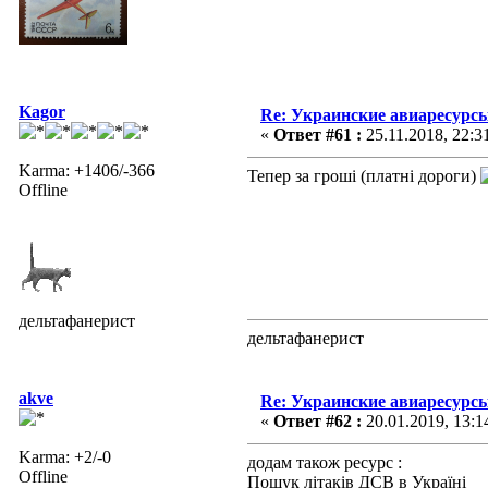
Kagor
Re: Украинские авиаресурсы
«
Ответ #61 :
25.11.2018, 22:3
Karma: +1406/-366
Тепер за гроші (платні дороги)
Offline
дельтафанерист
дельтафанерист
akve
Re: Украинские авиаресурсы
«
Ответ #62 :
20.01.2019, 13:1
Karma: +2/-0
додам також ресурс :
Offline
Пошук літаків ДСВ в Україні