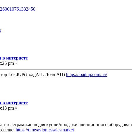
s/260010761332450
o
 в интернете
2:25 pm »
атор LoadUP(ЛоадАП, Лоад АП)
https://loadup.com.ua/
 в интернете
3:13 pm »
здан телеграм-канал для купли/продажи авиационного оборудован
ссылке:
https://t.me/avionicssalesmarket