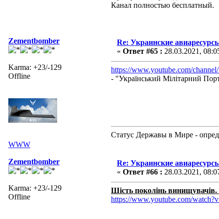
Канал полностью бесплатный.
Zementbomber
Re: Украинские авиаресурсы
«
Ответ #65 :
28.03.2021, 08:0
Karma: +23/-129
https://www.youtube.com/chan
Offline
- "Український Мілітарний Порт
Статус Державы в Мире - опред
WWW
Zementbomber
Re: Украинские авиаресурсы
«
Ответ #66 :
28.03.2021, 08:0
Karma: +23/-129
Шість поколінь винищувачів.
Offline
https://www.youtube.com/watch