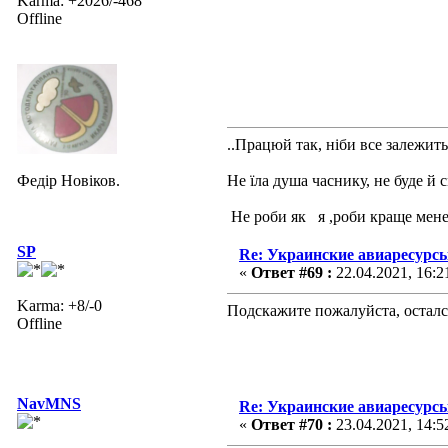
Karma: +2026/-468
Offline
..Працюй так, ніби все залежить 
Федір Новіков.
Не їла душа часнику, не буде й 
Не роби як я ,роби краще мене
SP
Re: Украинские авиаресурсы
«
Ответ #69 :
22.04.2021, 16:2
Karma: +8/-0
Подскажите пожалуйста, осталс
Offline
NavMNS
Re: Украинские авиаресурсы
«
Ответ #70 :
23.04.2021, 14:5