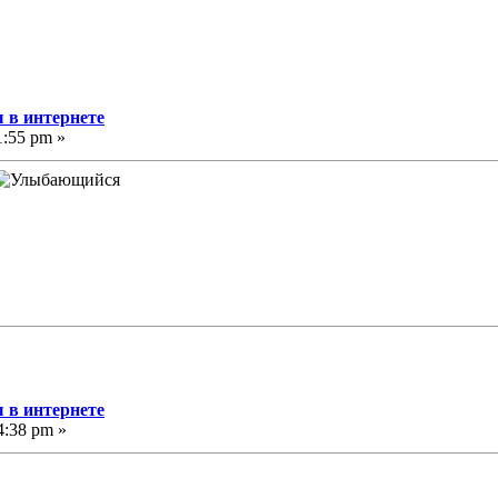
 в интернете
1:55 pm »
 в интернете
4:38 pm »