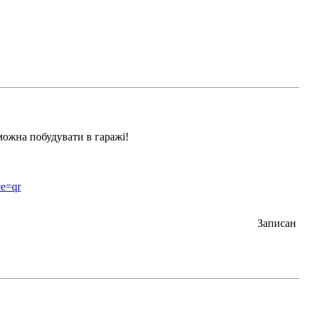
 можна побудувати в гаражі!
e=qr
Записан