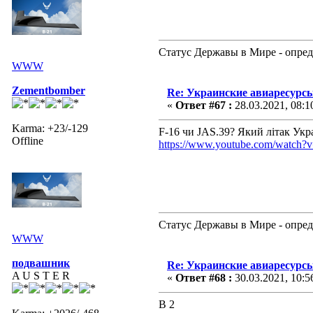
Статус Державы в Мире - опред
WWW
Zementbomber
Re: Украинские авиаресурсы
«
Ответ #67 :
28.03.2021, 08:1
Karma: +23/-129
F-16 чи JAS.39? Який літак Укра
Offline
https://www.youtube.com/watc
Статус Державы в Мире - опред
WWW
подвашник
Re: Украинские авиаресурсы
A U S T E R
«
Ответ #68 :
30.03.2021, 10:5
B 2