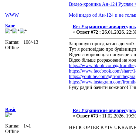
Видео-хроника Ан-124 Руслан 
WWW
Моё видео об Ан-124 и не толь
Sane
Re: Украинские авиаресурсы
«
Ответ #72 :
26.01.2026, 22:3
Karma: +108/-13
Запрошую приєднатись до моїх с
Offline
Тут я розповідаю про будівництв
Відео створюю для популяризації
Відео більше розраховані на мол
https://www.tiktok.com/@fromth
https://www.facebook.com/shar
https://youtube.com/@fromtheg
https://www.instagram.com/fr
Буду радий бачити кожного! Ти
Basic
Re: Украинские авиаресурсы
«
Ответ #73 :
11.02.2026, 19:3
Karma: +1/-1
HELICOPTER KYIV UKRAINE
Offline