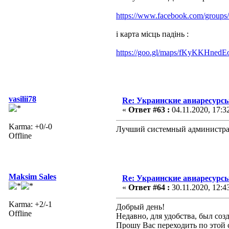
https://www.facebook.com/group
і карта місць падінь :
https://goo.gl/maps/fKyKKHnedE
vasilii78
Re: Украинские авиаресурсы
«
Ответ #63 :
04.11.2020, 17:3
Karma: +0/-0
Лучший системный администр
Offline
Maksim Sales
Re: Украинские авиаресурсы
«
Ответ #64 :
30.11.2020, 12:4
Karma: +2/-1
Добрый день!
Offline
Недавно, для удобства, был со
Прошу Вас переходить по этой 