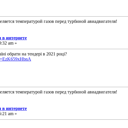
еляется температурой газов перед турбиной авиадвигателя!
 в интернете
0:32 am »
їні обрати на тендері в 2021 році?
h?v=EzK659xHbnA
еляется температурой газов перед турбиной авиадвигателя!
 в интернете
6:21 am »